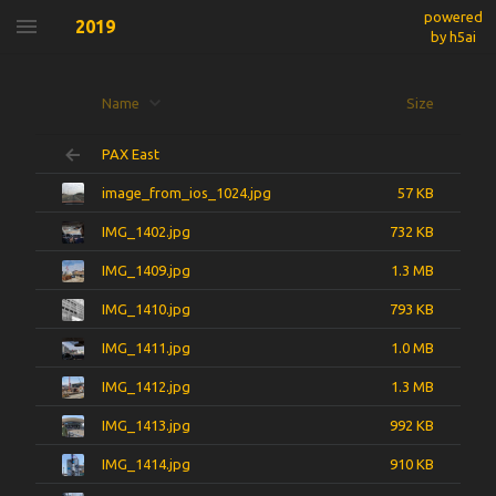
powered
2019
by h5ai
Name
Size
PAX East
image_from_ios_1024.jpg
57 KB
IMG_1402.jpg
732 KB
IMG_1409.jpg
1.3 MB
IMG_1410.jpg
793 KB
IMG_1411.jpg
1.0 MB
IMG_1412.jpg
1.3 MB
IMG_1413.jpg
992 KB
IMG_1414.jpg
910 KB